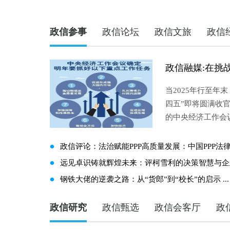
政信参事
政信论坛
政信文旅
政信
​当2025年行至
四五”即将圆满收官
的中央经济工作会
政信评论：法治赋能PPP高质量发展：中国PPP法律论
远见卓识铸就辉煌未来：评柯雪利的决策智慧与企业家
钢铁大佬的逆袭之路：从“货郎”到“校长”的启示 ...
政信研究
政信甄选
政信会客厅
政