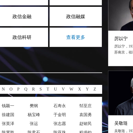
政信金融
政信融媒
政信科研
查看更多
厉以宁
厉以宁，19
苏南京，祖
家，北京大
长，北京大
长、博士生
N
O
P
Q
R
S
T
U
V
W
X
Y
Z
钱颖一
樊纲
石寿永
邹至庄
徐建国
杨宝峰
于金明
袁国勇
吴敬琏
张英泽
张运
张志愿
赵铱民
吴敬琏，19
陈冀胜
陈君石
陈亚珠
程书钧