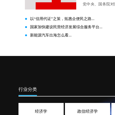
党中央、国务院对
方政府隐性债务问
看，涉及辽宁、福
以“信用代证”之策，拓惠企便民之路...
务规模惊...
国家加快建设民营经济发展综合服务平台...
新能源汽车出海怎么看...
行业分类
经济学
政信经济学