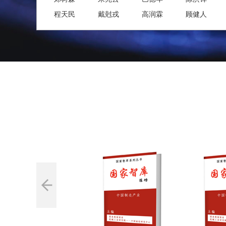
程天民
戴尅戎
高润霖
顾健人