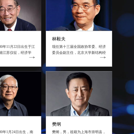
林毅夫
30年11月22日出生于江
现任第十三届全国政协常委、经济
籍江苏仪征，经济学
委员会副主任，北京大学新结构经
学战略研究所名誉理事
济学研究院、南南合作发展学院院
学光华管理学院名誉院
长、国家发展研究院名誉院长、上
导师
海大学新结构经济学研究院名誉院
长
樊纲
30年1月24日出生，南
樊纲，男，祖籍为上海市崇明县，