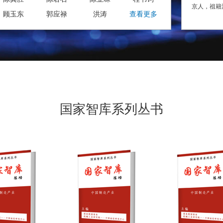
京人，祖籍
顾玉东
郭应禄
洪涛
查看更多
市武进区遥观
金陵大学经
调整转入上
国家智库系列丛书