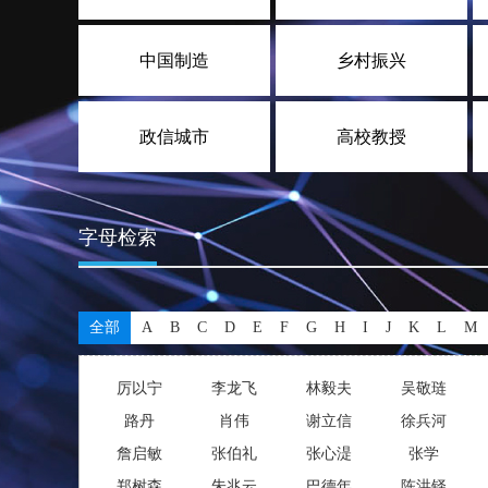
中国制造
乡村振兴
政信城市
高校教授
字母检索
全部
A
B
C
D
E
F
G
H
I
J
K
L
M
厉以宁
李龙飞
林毅夫
吴敬琏
路丹
肖伟
谢立信
徐兵河
詹启敏
张伯礼
张心湜
张学
郑树森
朱兆云
巴德年
陈洪铎