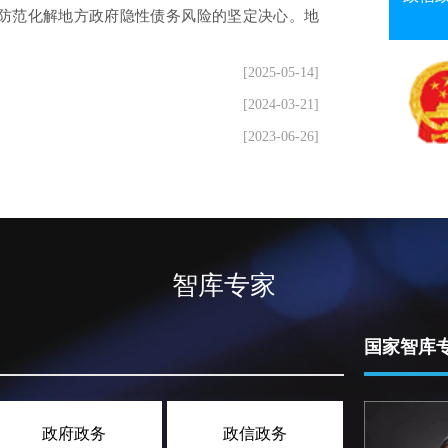
防范化解地方政府隐性债务风险的坚定决心。地
题由来已久，且危害深远。从此次通报的案例来
建、山东、湖北、重庆、四川等地，新增隐性债
[2025-05-14]
[2024-03-21]
[2023-06-26]
智库专家
国家智库
政府政务
政信政务