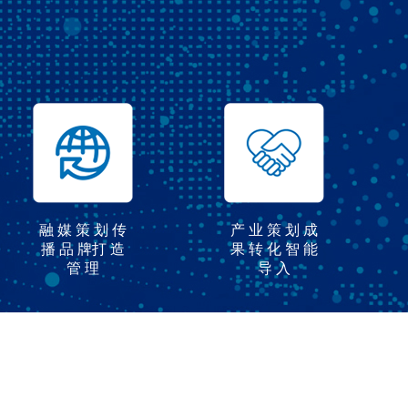
融 媒 策 划 传
产 业 策 划 成
播 品 牌打 造
果 转 化 智 能
管 理
导 入