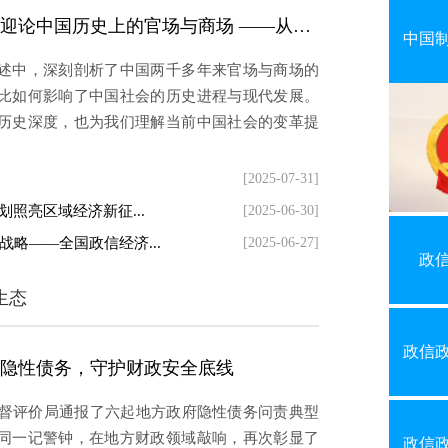
政信评论：张维迎论中国历史上的官场与商场 ——从封闭到开放的转型之路
中国
述中，深刻剖析了中国两千多年来官场与商场的
比如何影响了中国社会的历史进程与现代发展。
历史深度，也为我们理解当前中国社会的变革提
。张教授指出，自秦始皇统一六国实行郡县制以
直对大众保持开放。无论是汉代的举贤良、用孝
[2025-07-31]
照亮区域经济新征...
[2025-06-30]
略——全国政信经济...
[2025-06-27]
政
生态
政信
隐性债务，守护财政安全底线
监督评价局通报了六起地方政府隐性债务问责典型
同一记警钟，在地方财政领域敲响，再次彰显了
政信