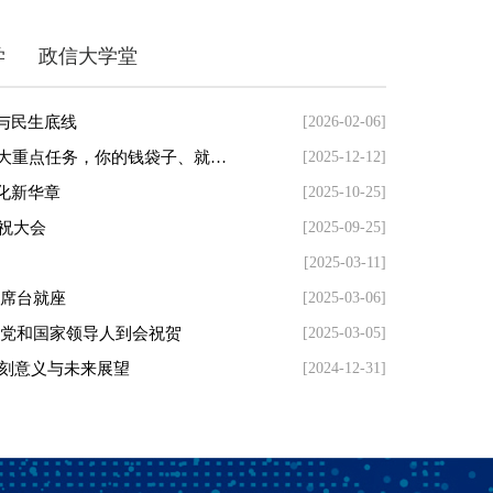
学
政信大学堂
与民生底线
[2026-02-06]
中央经济工作会议定调2026！ 5大新认识+8大重点任务，你的钱袋子、就业、投资将有这些变化
[2025-12-12]
化新华章
[2025-10-25]
祝大会
[2025-09-25]
[2025-03-11]
主席台就座
[2025-03-06]
等党和国家领导人到会祝贺
[2025-03-05]
政信融媒：以“稳”筑牢底盘：守住农业生产与
深刻意义与未来展望
[2024-12-31]