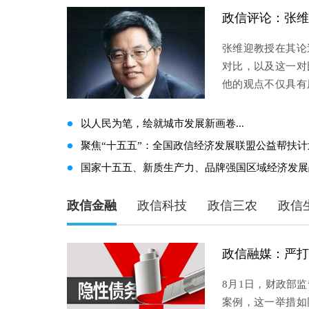
张维迎教授在其论
对比，以及这一对
他的观点不仅具有
供了独特的视角
来，中国的官场一
以人民为笔，绘就城市发展新画卷...
悌，还是隋唐...
聚焦“十五五”：全国政信经济发展联盟公益帮扶计划
国家十五五、新质生产力、品牌强国区域经济发展战
政信金融
政信科技
政信三农
政信
政信融媒：严打
8月1日，财政部
案例，这一举措如